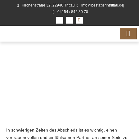
Kirchenstraße 32, 22946 Trittau
info@bestatterintrittau.de
04154 / 842 80 70
BESTATTER HALSTENBEK: IHR
EINFÜHLSAMER PARTNER FÜR
BESTATTUNGEN IN HALSTENBEK
In schwierigen Zeiten des Abschieds ist es wichtig, einen
vertrauensvollen und einfühlsamen Partner an seiner Seite zu